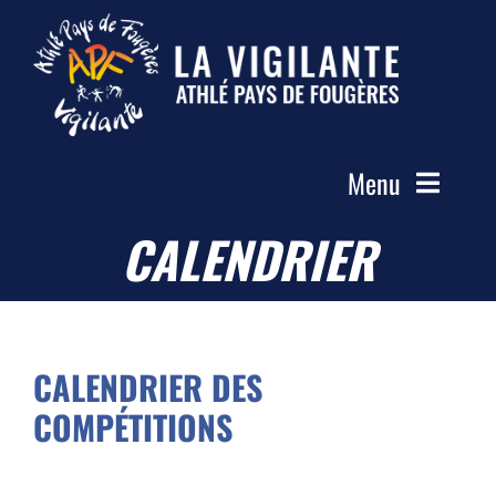
Passer
au
contenu
Menu
CALENDRIER
Accueil
Le Club
Actualités
Les Groupes
CALENDRIER DES
COMPÉTITIONS
Compétitions
Photos