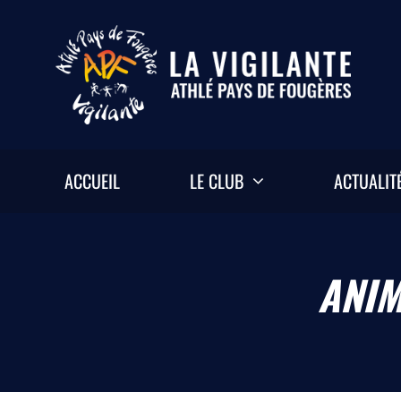
Passer
au
contenu
ACCUEIL
LE CLUB
ACTUALIT
ANIM