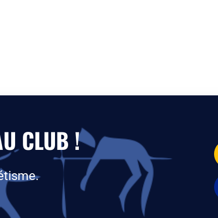
U CLUB !
étisme.