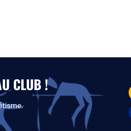
U CLUB !
étisme.