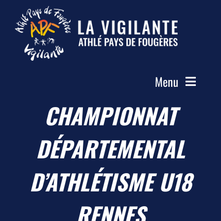
Passer
au
contenu
Menu
CHAMPIONNAT
Accueil
Le Club
DÉPARTEMENTAL
Actualités
Les Groupes
D’ATHLÉTISME U18
Compétitions
RENNES
Photos