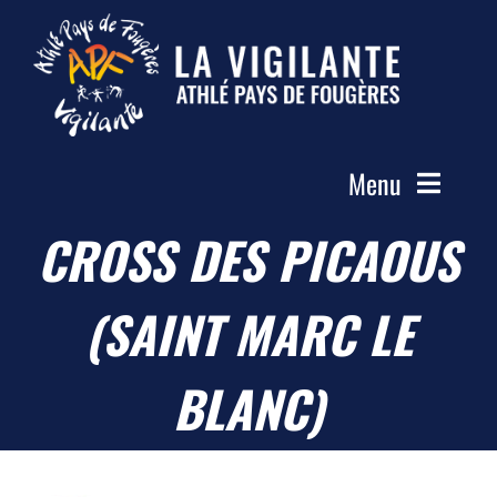
Passer
au
contenu
Menu
CROSS DES PICAOUS
Accueil
Le Club
(SAINT MARC LE
Actualités
Les Groupes
BLANC)
Compétitions
Photos