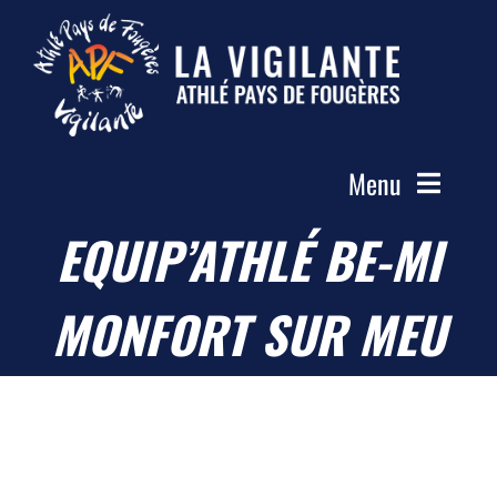
Passer
au
contenu
Menu
EQUIP’ATHLÉ BE-MI
Accueil
Le Club
MONFORT SUR MEU
Actualités
Les Groupes
Compétitions
Photos