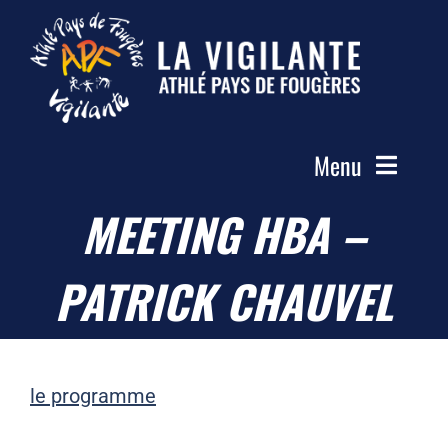
Passer
au
contenu
Menu
MEETING HBA –
Accueil
Le Club
PATRICK CHAUVEL
Actualités
Les Groupes
Compétitions
le programme
Photos