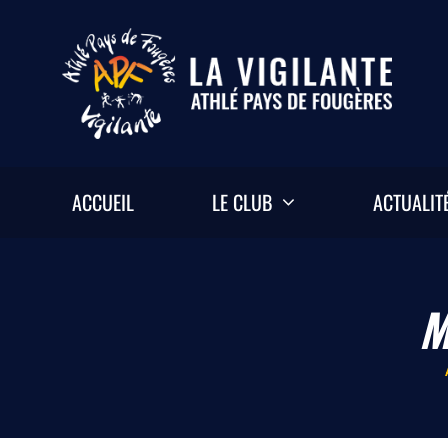
Passer
au
contenu
ACCUEIL
LE CLUB
ACTUALIT
M