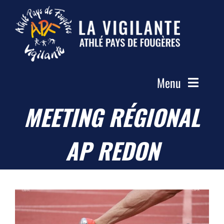
Passer
au
contenu
Menu
MEETING RÉGIONAL
Accueil
Le Club
AP REDON
Actualités
Les Groupes
Compétitions
Photos