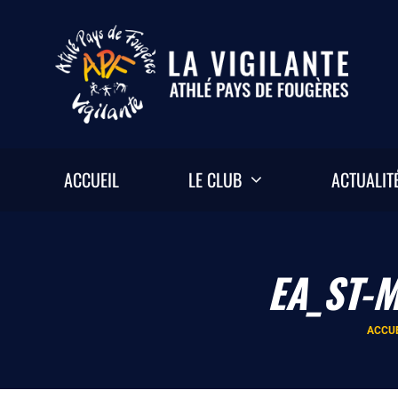
Passer
au
contenu
ACCUEIL
LE CLUB
ACTUALIT
EA_ST-
ACCU