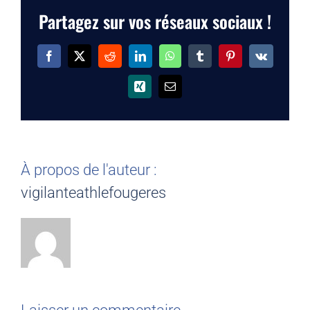
Partagez sur vos réseaux sociaux !
Facebook
X
Reddit
LinkedIn
WhatsApp
Tumblr
Pinterest
Vk
Xing
Email
À propos de l'auteur :
vigilanteathlefougeres