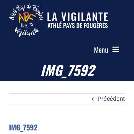
Passer
au
contenu
Menu
IMG_7592
Accueil
Le Club
Actualités
Précédent
Les Groupes
Compétitions
IMG_7592
Photos