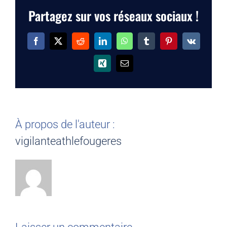
Partagez sur vos réseaux sociaux !
Facebook
X
Reddit
LinkedIn
WhatsApp
Tumblr
Pinterest
Vk
Xing
Email
À propos de l'auteur :
vigilanteathlefougeres