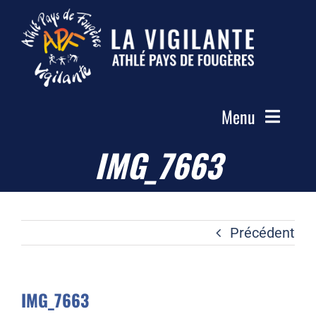
Passer
au
contenu
Menu
IMG_7663
Accueil
Le Club
Actualités
Précédent
Les Groupes
Compétitions
IMG_7663
Photos