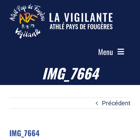
Passer
au
contenu
Menu
IMG_7664
Accueil
Le Club
Actualités
Précédent
Les Groupes
Compétitions
IMG_7664
Photos