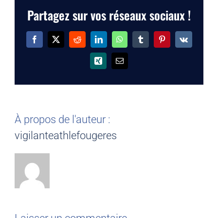
Partagez sur vos réseaux sociaux !
Facebook
X
Reddit
LinkedIn
WhatsApp
Tumblr
Pinterest
Vk
Xing
Email
À propos de l'auteur :
vigilanteathlefougeres