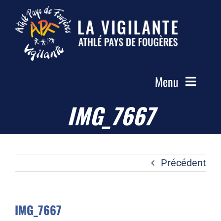
Passer
au
contenu
Menu
IMG_7667
Accueil
Le Club
Actualités
Précédent
Les Groupes
Compétitions
IMG_7667
Photos