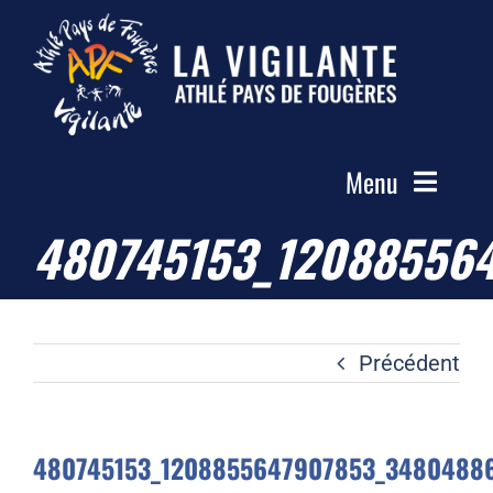
Passer
au
contenu
Menu
480745153_12088556
Accueil
Le Club
Actualités
Précédent
Les Groupes
Compétitions
480745153_1208855647907853_3480488
Photos