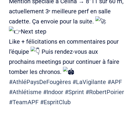
Mention spéciale à Célina → 8”11 sur 60 m,
actuellement 3ᵉ meilleure perf en salle
cadette. Ça envoie pour la suite.
Next step
Like + félicitations en commentaires pour
l’équipe
Puis rendez-vous aux
prochains meetings pour continuer à faire
tomber les chronos.
#AthléPaysDeFougères
#LaVigilante
#APF
#Athlétisme
#Indoor
#Sprint
#RobertPoirier
#TeamAPF
#EspritClub