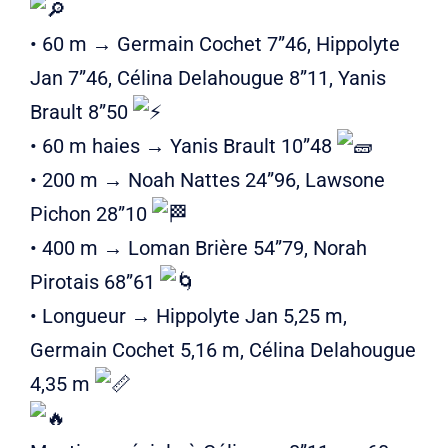
Liens
• 60 m → Germain Cochet 7”46, Hippolyte
Contact
Jan 7”46, Célina Delahougue 8”11, Yanis
Brault 8”50
• 60 m haies → Yanis Brault 10”48
• 200 m → Noah Nattes 24”96, Lawsone
Pichon 28”10
• 400 m → Loman Brière 54”79, Norah
Pirotais 68”61
• Longueur → Hippolyte Jan 5,25 m,
Germain Cochet 5,16 m, Célina Delahougue
4,35 m