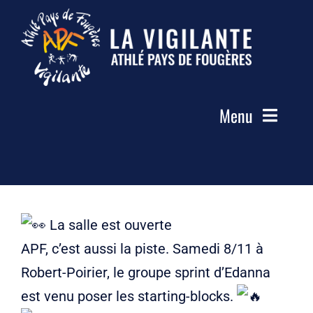
Passer
au
contenu
Menu
Accueil
Le Club
Actualités
La salle est ouverte
Les Groupes
APF, c’est aussi la piste. Samedi 8/11 à
Compétitions
Robert-Poirier, le groupe sprint d’Edanna
Photos
est venu poser les starting-blocks.