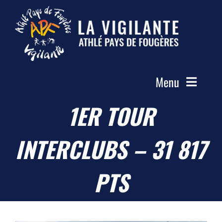
Passer
au
contenu
Menu
1ER TOUR
Accueil
Le Club
INTERCLUBS – 31 817
Actualités
Les Groupes
PTS
Compétitions
Photos