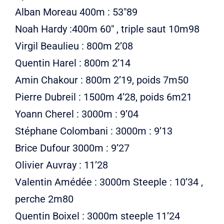
Alban Moreau 400m : 53″89
Noah Hardy :400m 60″ , triple saut 10m98
Virgil Beaulieu : 800m 2’08
Quentin Harel : 800m 2’14
Amin Chakour : 800m 2’19, poids 7m50
Pierre Dubreil : 1500m 4’28, poids 6m21
Yoann Cherel : 3000m : 9’04
Stéphane Colombani : 3000m : 9’13
Brice Dufour 3000m : 9’27
Olivier Auvray : 11’28
Valentin Amédée : 3000m Steeple : 10’34 ,
perche 2m80
Quentin Boixel : 3000m steeple 11’24