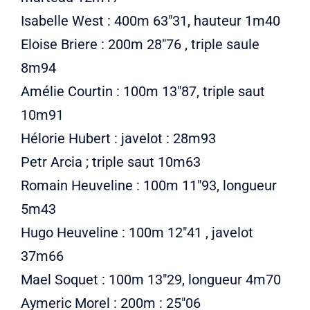
Isabelle West : 400m 63″31, hauteur 1m40
Eloise Briere : 200m 28″76 , triple saule
8m94
Amélie Courtin : 100m 13″87, triple saut
10m91
Hélorie Hubert : javelot : 28m93
Petr Arcia ; triple saut 10m63
Romain Heuveline : 100m 11″93, longueur
5m43
Hugo Heuveline : 100m 12″41 , javelot
37m66
Mael Soquet : 100m 13″29, longueur 4m70
Aymeric Morel : 200m : 25″06