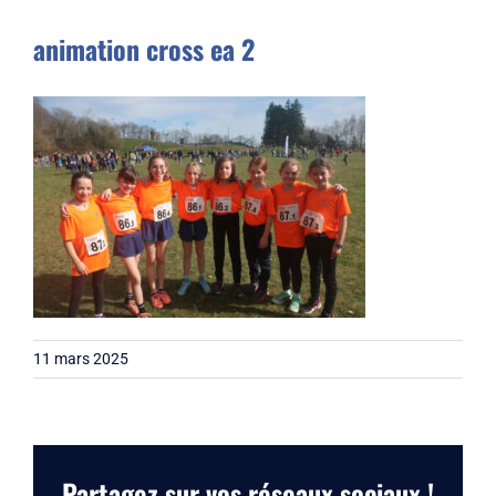
Liens
animation cross ea 2
Contact
11 mars 2025
Partagez sur vos réseaux sociaux !