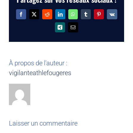
Facebook
X
Reddit
LinkedIn
WhatsApp
Tumblr
Pinterest
Vk
Xing
Email
À propos de l'auteur :
vigilanteathlefougeres
Laisser un commentaire