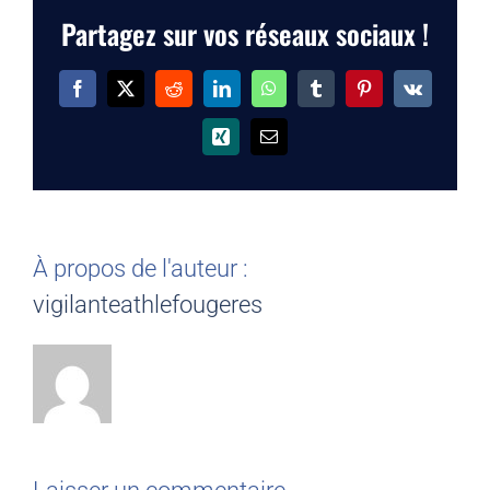
Partagez sur vos réseaux sociaux !
Facebook
X
Reddit
LinkedIn
WhatsApp
Tumblr
Pinterest
Vk
Xing
Email
À propos de l'auteur :
vigilanteathlefougeres