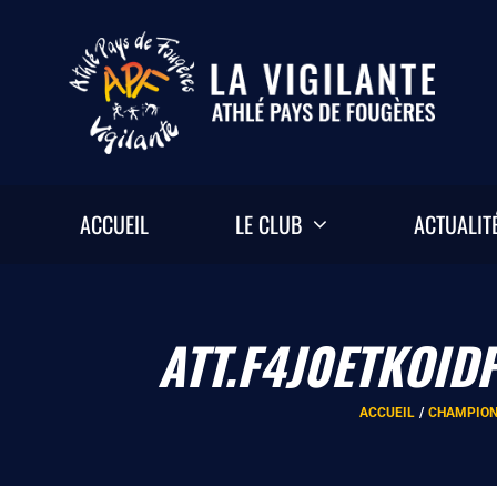
Passer
au
contenu
ACCUEIL
LE CLUB
ACTUALIT
ATT.F4J0ETKOI
ACCUEIL
CHAMPION