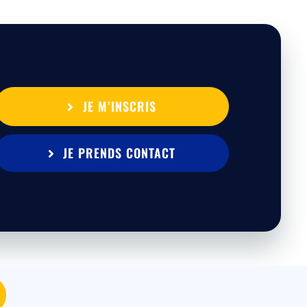
JE M’INSCRIS
JE PRENDS CONTACT
MEDIA
|
Mentions légales