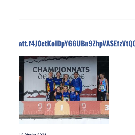
att.f4J0etKoIDpYGGUBn9ZhpVASEfzVtQ