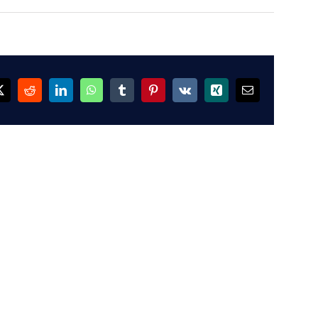
ok
X
Reddit
LinkedIn
WhatsApp
Tumblr
Pinterest
Vk
Xing
Email