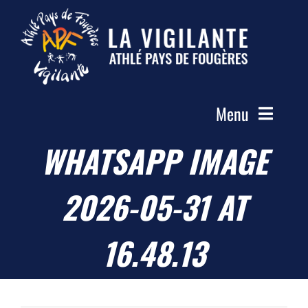
Passer
au
contenu
Menu
WHATSAPP IMAGE
Accueil
Le Club
2026-05-31 AT
Actualités
Les Groupes
16.48.13
Compétitions
Photos