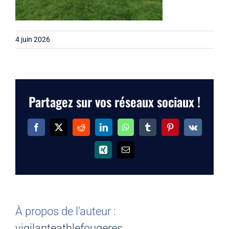
4 juin 2026
Partagez sur vos réseaux sociaux !
Facebook
X
Reddit
LinkedIn
WhatsApp
Tumblr
Pinterest
Vk
Xing
Email
À propos de l'auteur :
vigilanteathlefougeres