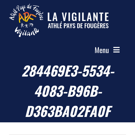
Passer
au
contenu
Menu
284469E3-5534-
Accueil
Le Club
4083-B96B-
Actualités
Les Groupes
D363BA02FA0F
Compétitions
Photos