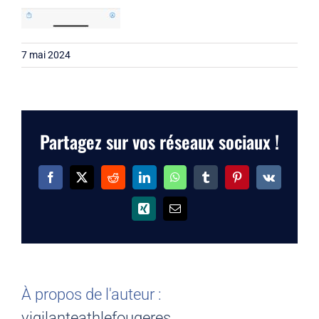
7 mai 2024
Partagez sur vos réseaux sociaux !
Facebook
X
Reddit
LinkedIn
WhatsApp
Tumblr
Pinterest
Vk
Xing
Email
À propos de l'auteur :
vigilanteathlefougeres