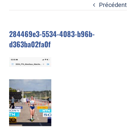
Liens
Précédent
Contact
284469e3-5534-4083-b96b-
d363ba02fa0f