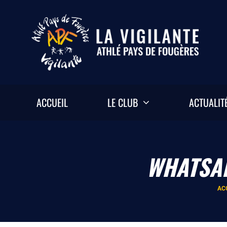
Passer
au
contenu
ACCUEIL
LE CLUB
ACTUALIT
WHATSAP
AC