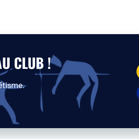
U CLUB !
étisme.