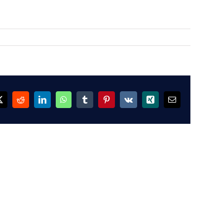
ok
X
Reddit
LinkedIn
WhatsApp
Tumblr
Pinterest
Vk
Xing
Email