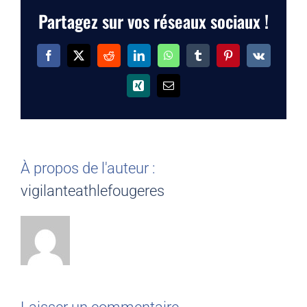
Partagez sur vos réseaux sociaux !
Facebook
X
Reddit
LinkedIn
WhatsApp
Tumblr
Pinterest
Vk
Xing
Email
À propos de l'auteur :
vigilanteathlefougeres