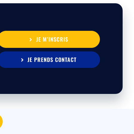
JE M’INSCRIS
JE PRENDS CONTACT
MEDIA
|
Mentions légales