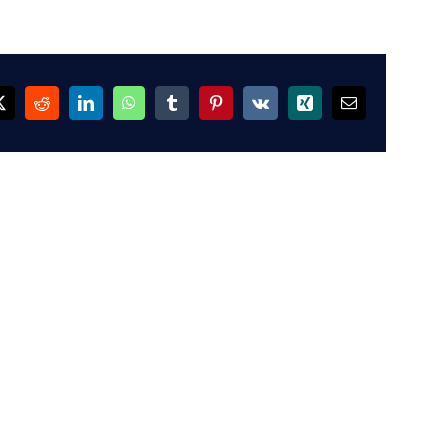
ok
X
Reddit
LinkedIn
WhatsApp
Tumblr
Pinterest
Vk
Xing
Email