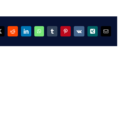
ok
X
Reddit
LinkedIn
WhatsApp
Tumblr
Pinterest
Vk
Xing
Email