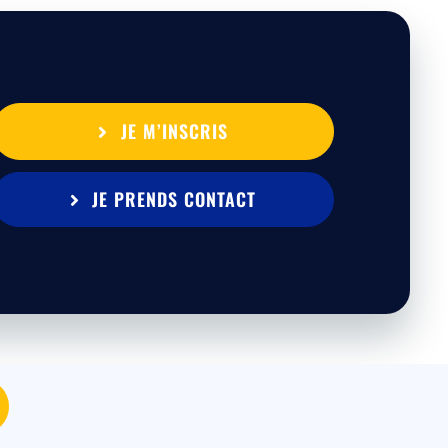
JE M’INSCRIS
JE PRENDS CONTACT
MEDIA
|
Mentions légales