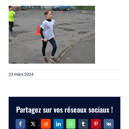
Liens
Contact
23 mars 2024
Partagez sur vos réseaux sociaux !
Facebook
X
Reddit
LinkedIn
WhatsApp
Tumblr
Pinterest
Vk