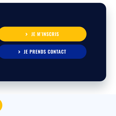
JE M’INSCRIS
JE PRENDS CONTACT
MEDIA
|
Mentions légales