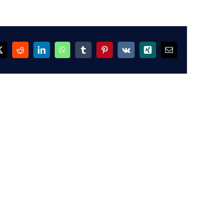
ok
X
Reddit
LinkedIn
WhatsApp
Tumblr
Pinterest
Vk
Xing
Email