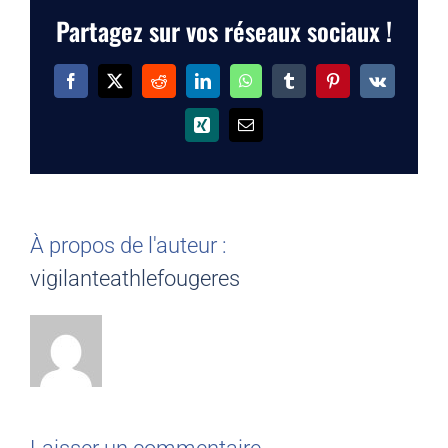
Partagez sur vos réseaux sociaux !
Facebook
X
Reddit
LinkedIn
WhatsApp
Tumblr
Pinterest
Vk
Xing
Email
À propos de l'auteur :
vigilanteathlefougeres