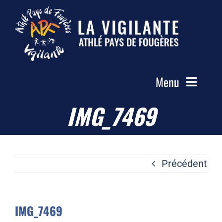
Passer
au
contenu
Menu
IMG_7469
Accueil
Le Club
Actualités
Précédent
Les Groupes
Compétitions
IMG_7469
Photos