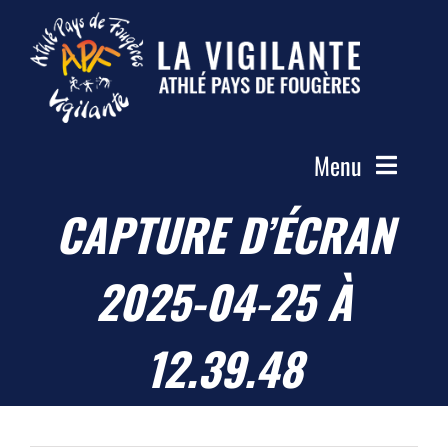
Passer
au
contenu
Menu
CAPTURE D’ÉCRAN
Accueil
Le Club
2025-04-25 À
Actualités
Les Groupes
12.39.48
Compétitions
Photos