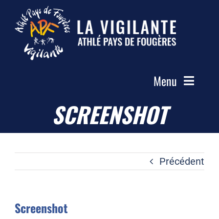
Passer
au
contenu
Menu
SCREENSHOT
Accueil
Le Club
Actualités
Précédent
Les Groupes
Compétitions
Screenshot
Photos