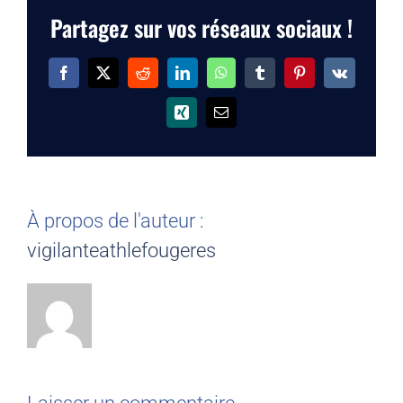
Partagez sur vos réseaux sociaux !
Facebook
X
Reddit
LinkedIn
WhatsApp
Tumblr
Pinterest
Vk
Xing
Email
À propos de l'auteur :
vigilanteathlefougeres