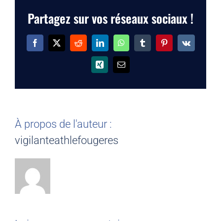
Partagez sur vos réseaux sociaux !
Facebook
X
Reddit
LinkedIn
WhatsApp
Tumblr
Pinterest
Vk
Xing
Email
À propos de l'auteur :
vigilanteathlefougeres