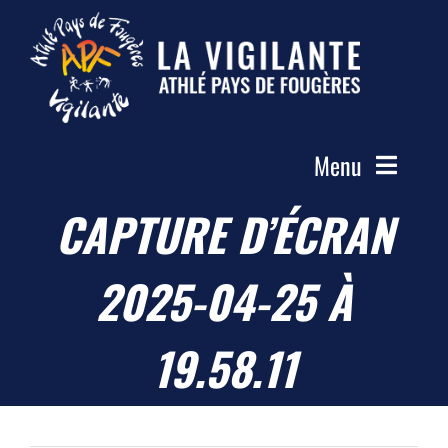
Passer
au
contenu
Menu
CAPTURE D’ÉCRAN
Accueil
Le Club
2025-04-25 À
Actualités
Les Groupes
19.58.11
Compétitions
Photos