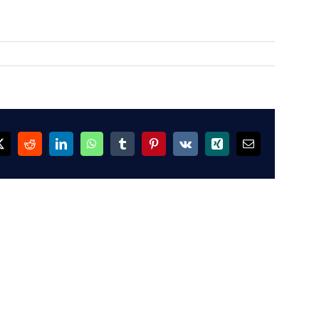
ok
X
Reddit
LinkedIn
WhatsApp
Tumblr
Pinterest
Vk
Xing
Email