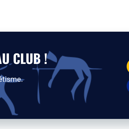
U CLUB !
étisme.