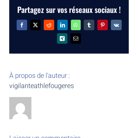
Partagez sur vos réseaux sociaux !
Facebook
X
Reddit
LinkedIn
WhatsApp
Tumblr
Pinterest
Vk
Xing
Email
À propos de l'auteur :
vigilanteathlefougeres