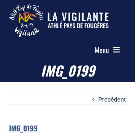
Passer
au
contenu
Menu
IMG_0199
Accueil
Le Club
Actualités
Précédent
Les Groupes
Compétitions
IMG_0199
Photos