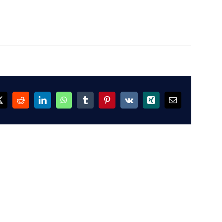
ok
X
Reddit
LinkedIn
WhatsApp
Tumblr
Pinterest
Vk
Xing
Email