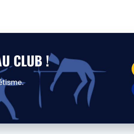
U CLUB !
étisme.