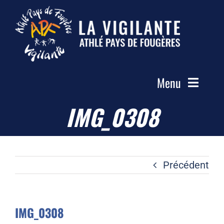
Passer
au
contenu
Menu
IMG_0308
Accueil
Le Club
Actualités
Précédent
Les Groupes
Compétitions
IMG_0308
Photos