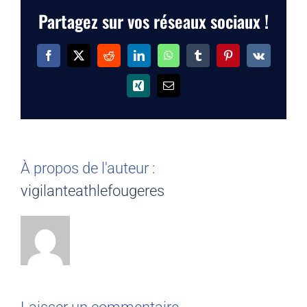
Partagez sur vos réseaux sociaux !
Facebook
X
Reddit
LinkedIn
WhatsApp
Tumblr
Pinterest
Vk
Xing
Email
À propos de l'auteur :
vigilanteathlefougeres