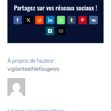
Partagez sur vos réseaux sociaux !
Facebook
X
Reddit
LinkedIn
WhatsApp
Tumblr
Pinterest
Vk
Xing
Email
À propos de l'auteur :
vigilanteathlefougeres