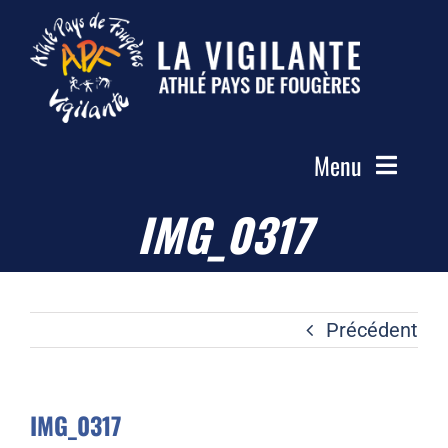
Passer
au
contenu
Menu
IMG_0317
Accueil
Le Club
Actualités
Précédent
Les Groupes
Compétitions
IMG_0317
Photos