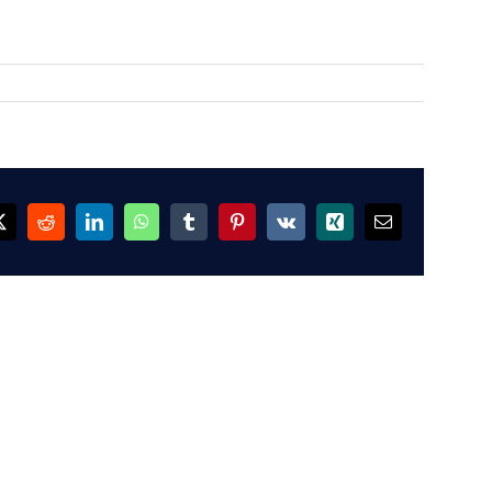
ok
X
Reddit
LinkedIn
WhatsApp
Tumblr
Pinterest
Vk
Xing
Email