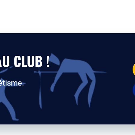
U CLUB !
étisme.