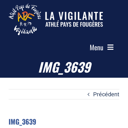
Passer
au
contenu
Menu
IMG_3639
Accueil
Le Club
Actualités
Précédent
Les Groupes
Compétitions
IMG_3639
Photos