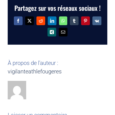
Partagez sur vos réseaux sociaux !
Facebook
X
Reddit
LinkedIn
WhatsApp
Tumblr
Pinterest
Vk
Xing
Email
À propos de l'auteur :
vigilanteathlefougeres