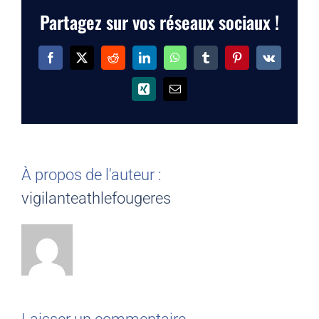
Partagez sur vos réseaux sociaux !
Facebook
X
Reddit
LinkedIn
WhatsApp
Tumblr
Pinterest
Vk
Xing
Email
À propos de l'auteur :
vigilanteathlefougeres