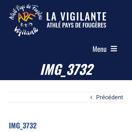
Passer
au
contenu
Menu
IMG_3732
Accueil
Le Club
Actualités
Précédent
Les Groupes
Compétitions
IMG_3732
Photos