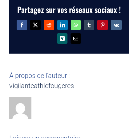
Partagez sur vos réseaux sociaux !
Facebook
X
Reddit
LinkedIn
WhatsApp
Tumblr
Pinterest
Vk
Xing
Email
À propos de l'auteur :
vigilanteathlefougeres