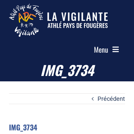
Passer
au
contenu
Menu
IMG_3734
Accueil
Le Club
Actualités
Précédent
Les Groupes
Compétitions
IMG_3734
Photos