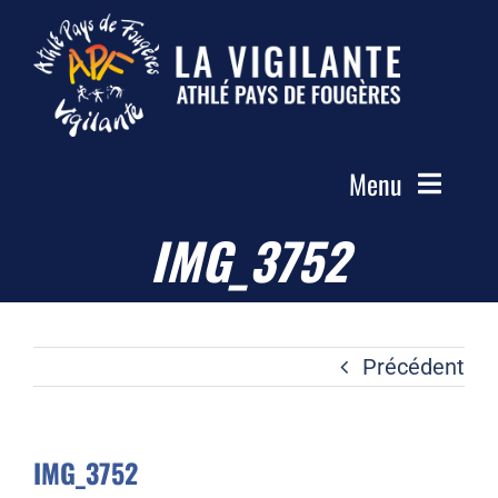
Passer
au
contenu
Menu
IMG_3752
Accueil
Le Club
Actualités
Précédent
Les Groupes
Compétitions
IMG_3752
Photos