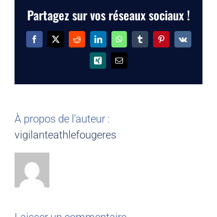
Partagez sur vos réseaux sociaux !
Facebook
X
Reddit
LinkedIn
WhatsApp
Tumblr
Pinterest
Vk
Xing
Email
À propos de l'auteur :
vigilanteathlefougeres