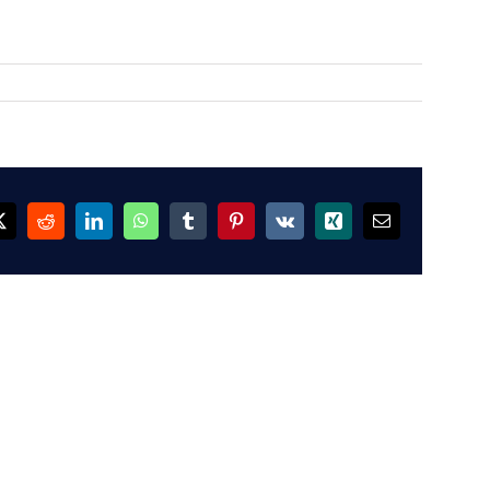
ok
X
Reddit
LinkedIn
WhatsApp
Tumblr
Pinterest
Vk
Xing
Email