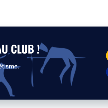
U CLUB !
étisme.