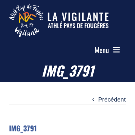
Passer
au
contenu
Menu
IMG_3791
Accueil
Le Club
Actualités
Précédent
Les Groupes
Compétitions
IMG_3791
Photos