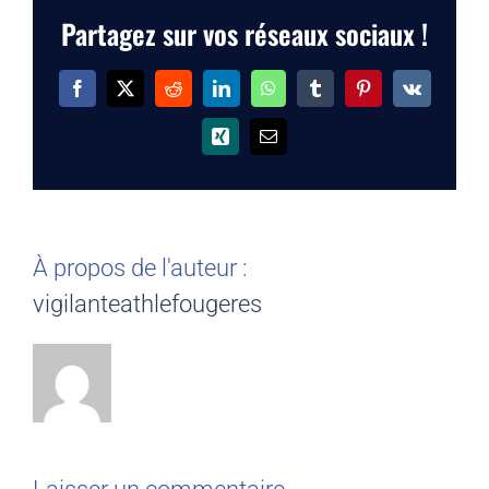
Partagez sur vos réseaux sociaux !
Facebook
X
Reddit
LinkedIn
WhatsApp
Tumblr
Pinterest
Vk
Xing
Email
À propos de l'auteur :
vigilanteathlefougeres