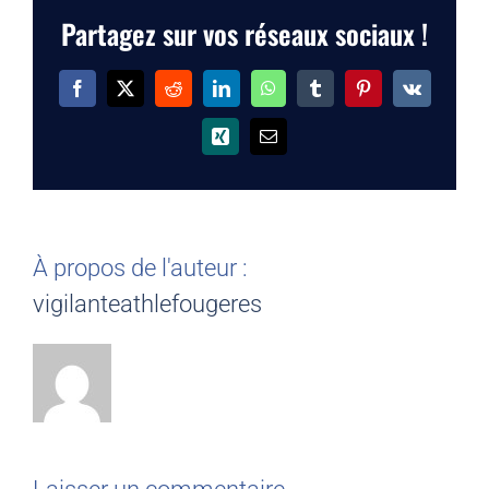
Partagez sur vos réseaux sociaux !
Facebook
X
Reddit
LinkedIn
WhatsApp
Tumblr
Pinterest
Vk
Xing
Email
À propos de l'auteur :
vigilanteathlefougeres