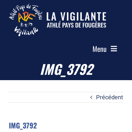
Passer
au
contenu
Menu
IMG_3792
Accueil
Le Club
Actualités
Précédent
Les Groupes
Compétitions
IMG_3792
Photos