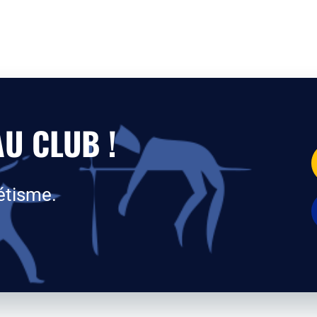
U CLUB !
étisme.