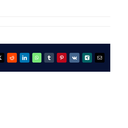
ok
X
Reddit
LinkedIn
WhatsApp
Tumblr
Pinterest
Vk
Xing
Email