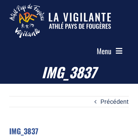
Passer
au
contenu
Menu
IMG_3837
Accueil
Le Club
Actualités
Précédent
Les Groupes
Compétitions
IMG_3837
Photos