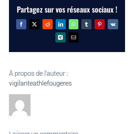
Partagez sur vos réseaux sociaux !
Facebook
X
Reddit
LinkedIn
WhatsApp
Tumblr
Pinterest
Vk
Xing
Email
À propos de l'auteur :
vigilanteathlefougeres