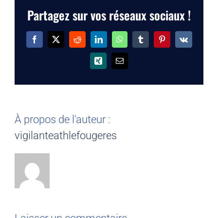
Partagez sur vos réseaux sociaux !
Facebook
X
Reddit
LinkedIn
WhatsApp
Tumblr
Pinterest
Vk
Xing
Email
À propos de l'auteur :
vigilanteathlefougeres