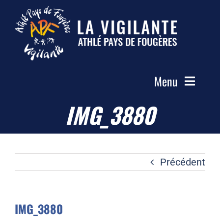
Passer
au
contenu
Menu
IMG_3880
Accueil
Le Club
Actualités
Précédent
Les Groupes
Compétitions
IMG_3880
Photos