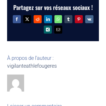
Partagez sur vos réseaux sociaux !
Facebook
X
Reddit
LinkedIn
WhatsApp
Tumblr
Pinterest
Vk
Xing
Email
À propos de l'auteur :
vigilanteathlefougeres