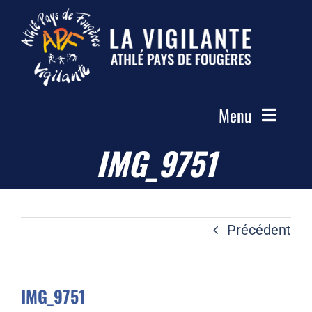
Passer
au
contenu
Menu
IMG_9751
Accueil
Le Club
Actualités
Précédent
Les Groupes
Compétitions
IMG_9751
Photos