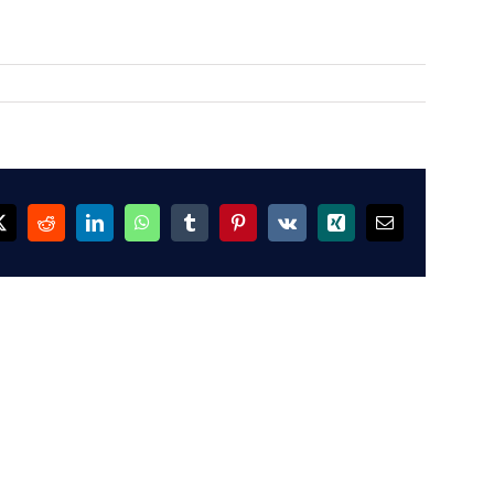
ok
X
Reddit
LinkedIn
WhatsApp
Tumblr
Pinterest
Vk
Xing
Email