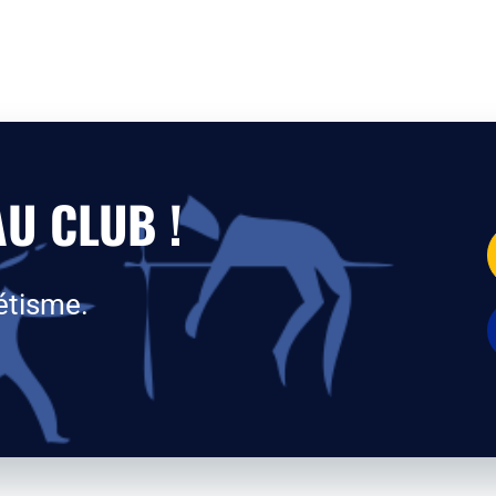
U CLUB !
étisme.